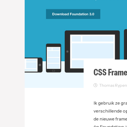
CSS Frame
Thomas Rypens o
Web Developmen
Ik gebruik ze gr
verschillende op
de nieuwe framew
én Foundation, i