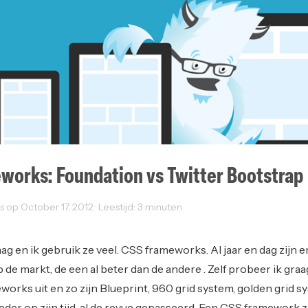
works: Foundation vs Twitter Bootstrap
p October 17, 2012 · Leestijd: 3 minuten
t
aag en ik gebruik ze veel. CSS frameworks. Al jaar en dag zijn e
 de markt, de een al beter dan de andere . Zelf probeer ik gra
orks uit en zo zijn Blueprint, 960 grid system, golden grid s
eder op zijn tijd, al de revue gepasseerd. Een CSS framework z