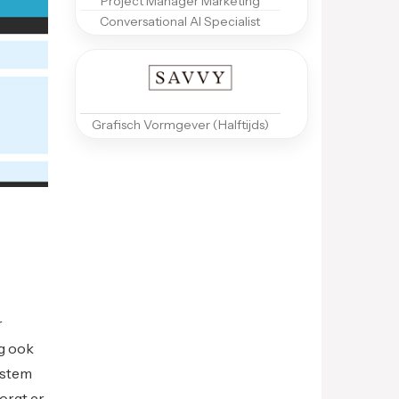
Project Manager Marketing
Conversational AI Specialist
Grafisch Vormgever (Halftijds)
r
ag ook
ystem
orgt er