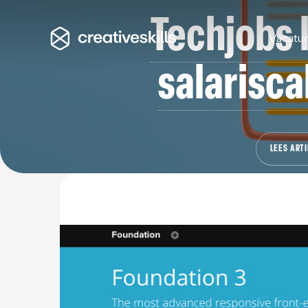
Techjobs 
Vacatu
salarisca
LEES ARTI