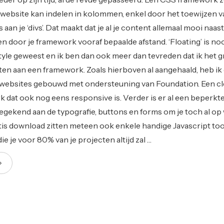
w website kan indelen in kolommen, enkel door het toewijzen 
aan je ‘divs’. Dat maakt dat je al je content allemaal mooi naast
n door je framework vooraf bepaalde afstand. ‘Floating’ is noo
tyle geweest en ik ben dan ook meer dan tevreden dat ik het 
ten aan een framework. Zoals hierboven al aangehaald, heb ik
e websites gebouwd met ondersteuning van Foundation. Een cl
 dat ook nog eens responsive is. Verder is er al een beperkt
toegekend aan de typografie, buttons en forms om je toch al op
ratis download zitten meteen ook enkele handige Javascript too
ie je voor 80% van je projecten altijd zal …