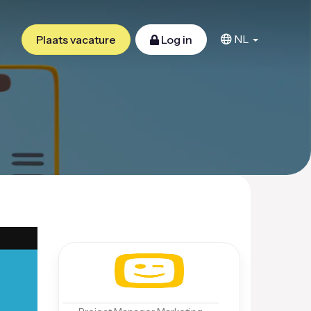
NL
Plaats vacature
Log in