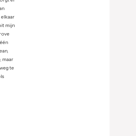
van
 elkaar
it mijn
grove
 één
ean,
e, maar
 weg te
ls