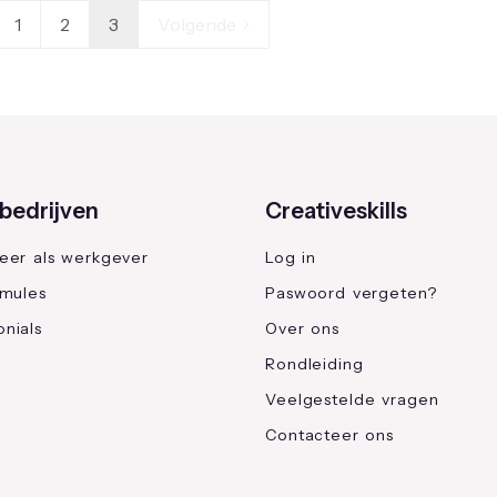
1
2
3
Volgende
bedrijven
Creativeskills
reer als werkgever
Log in
rmules
Paswoord vergeten?
nials
Over ons
Rondleiding
Veelgestelde vragen
Contacteer ons