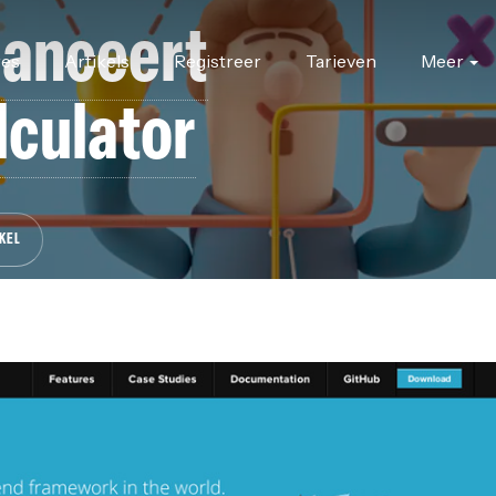
lanceert
res
Artikels
Registreer
Tarieven
Meer
lculator
KEL