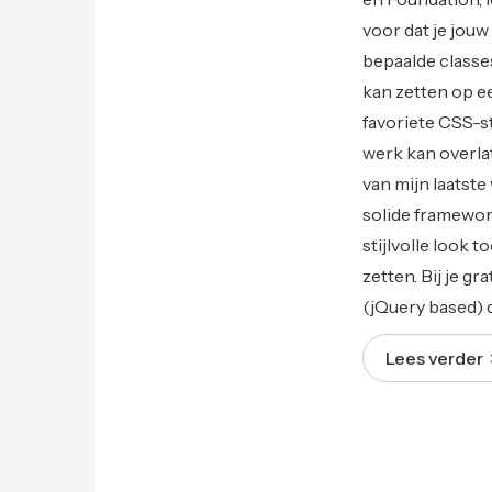
voor dat je jou
bepaalde classes 
kan zetten op ee
favoriete CSS-s
werk kan overla
van mijn laatst
solide framework
stijlvolle look 
zetten. Bij je g
(jQuery based) d
Lees verder