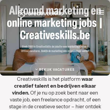
Allround marketing en
Togg
navi
online marketing jobs |
Creativeskills.be
Sinds 2005 is CreativeSkills de jobsite voor marketing (Online /
Offline) vacatures. Bekijk de marketing jobs en solliciteer online!
BEKIJK VACATURES
Creativeskills is het platform
waar
creatief talent en bedrijven elkaar
vinden.
Of je nu op zoek bent naar een
vaste job, een freelance opdracht, of een
stage in de creatieve sector – hier ontdek