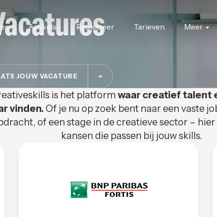
Vacatures
res
Artikels
Registreer
Tarieven
Meer
ATS JOUW VACATURE
eativeskills is het platform
waar creatief talent 
ar vinden.
Of je nu op zoek bent naar een vaste jo
pdracht, of een stage in de creatieve sector – hier
kansen die passen bij jouw skills.