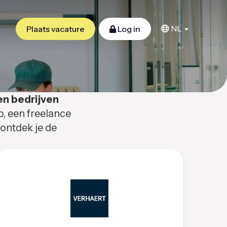
NL
Plaats vacature
Log in
en bedrijven
b, een freelance
 ontdek je de