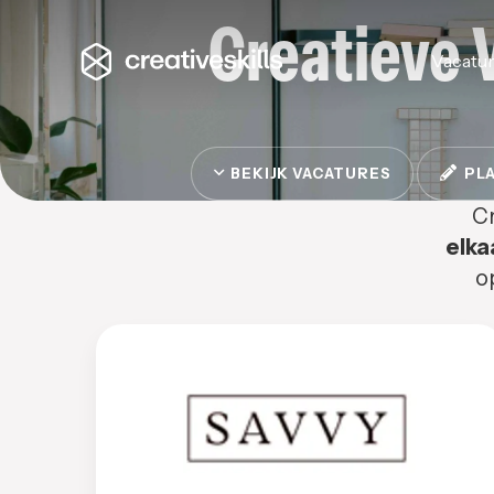
Creatieve 
Vacatu
BEKIJK VACATURES
PLA
Cr
elka
o