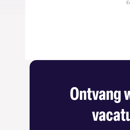
E
Ontvang w
vacatu