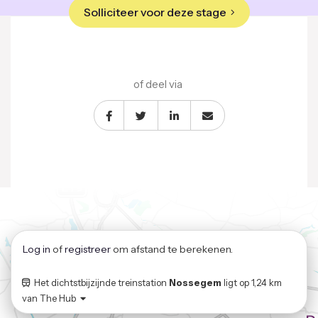
Solliciteer voor deze stage
of deel via
Log in
of
registreer
om afstand te berekenen.
Het dichtstbijzijnde treinstation
Nossegem
ligt op
1,24 km
van
The Hub