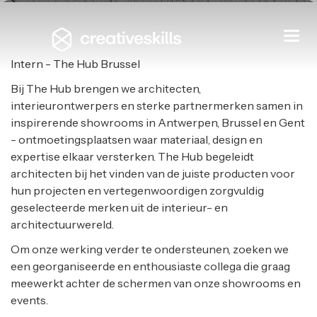
Internship Showroom The Hub
Togg
navi
THE HUB
|
ZAVENTEM
Intern - The Hub Brussel
Bij The Hub brengen we architecten,
interieurontwerpers en sterke partnermerken samen in
inspirerende showrooms in Antwerpen, Brussel en Gent
- ontmoetingsplaatsen waar materiaal, design en
expertise elkaar versterken. The Hub begeleidt
architecten bij het vinden van de juiste producten voor
hun projecten en vertegenwoordigen zorgvuldig
geselecteerde merken uit de interieur- en
architectuurwereld.
Om onze werking verder te ondersteunen, zoeken we
een georganiseerde en enthousiaste collega die graag
meewerkt achter de schermen van onze showrooms en
events.