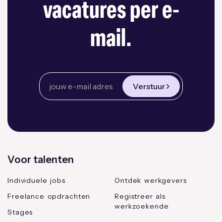
vacatures per e-
mail.
Verstuur
Voor talenten
Individuele jobs
Ontdek werkgevers
Freelance opdrachten
Registreer als
werkzoekende
Stages