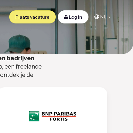
NL
Plaats vacature
Log in
en bedrijven
b, een freelance
 ontdek je de