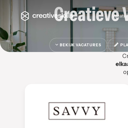
Creatieve 
Vacatu
BEKIJK VACATURES
PLA
Cr
elka
o