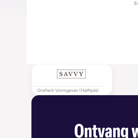
E
Grafisch Vormgever (Halftijds)
Ontvang w