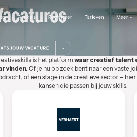
Vacatures
res
Artikels
Registreer
Tarieven
Meer
ATS JOUW VACATURE
eativeskills is het platform
waar creatief talent 
ar vinden.
Of je nu op zoek bent naar een vaste jo
pdracht, of een stage in de creatieve sector – hier
kansen die passen bij jouw skills.