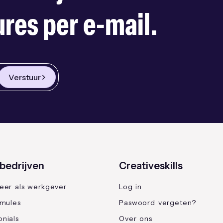
res per e-mail.
Verstuur
bedrijven
Creativeskills
reer als werkgever
Log in
rmules
Paswoord vergeten?
nials
Over ons