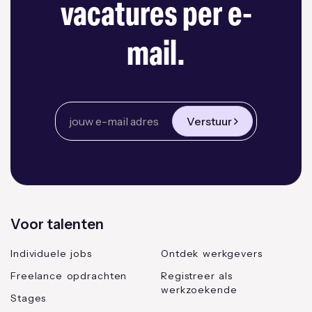
vacatures per e-
mail.
Verstuur
Voor talenten
Individuele jobs
Ontdek werkgevers
Freelance opdrachten
Registreer als
werkzoekende
Stages