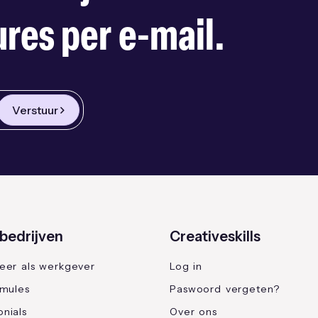
res per e-mail.
Verstuur
bedrijven
Creativeskills
reer als werkgever
Log in
rmules
Paswoord vergeten?
nials
Over ons