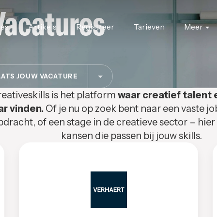
Vacatures
res
Artikels
Registreer
Tarieven
Meer
ATS JOUW VACATURE
eativeskills is het platform
waar creatief talent 
ar vinden.
Of je nu op zoek bent naar een vaste jo
pdracht, of een stage in de creatieve sector – hier
kansen die passen bij jouw skills.