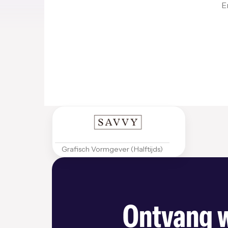
E
Grafisch Vormgever (Halftijds)
Ontvang w