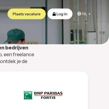
NL
Plaats vacature
Log in
en bedrijven
b, een freelance
 ontdek je de