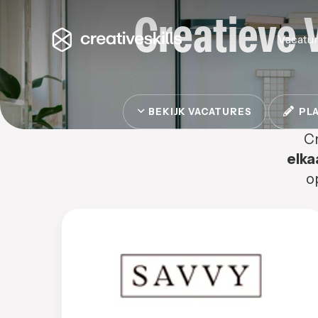
Creatieve 
Vacatu
BEKIJK VACATURES
PLA
Cr
elka
o