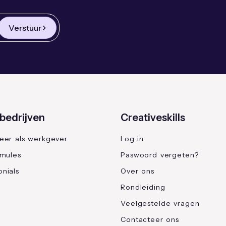
Verstuur
bedrijven
Creativeskills
reer als werkgever
Log in
rmules
Paswoord vergeten?
nials
Over ons
Rondleiding
Veelgestelde vragen
Contacteer ons