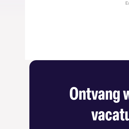
E
Ontvang w
vacatu