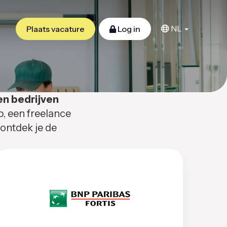
NL
Plaats vacature
Log in
en bedrijven
b, een freelance
 ontdek je de