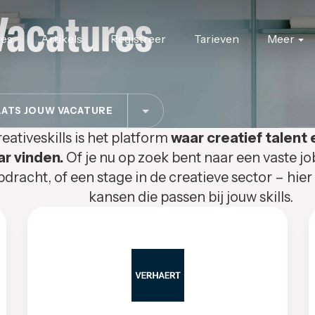
Vacatures
res
Artikels
Registreer
Tarieven
Meer
ATS JOUW VACATURE
eativeskills is het platform
waar creatief talent 
ar vinden.
Of je nu op zoek bent naar een vaste jo
pdracht, of een stage in de creatieve sector – hier
kansen die passen bij jouw skills.