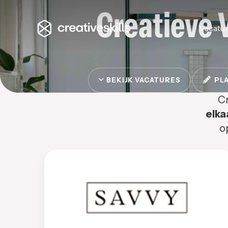
Creatieve 
Vacatu
BEKIJK VACATURES
PLA
Cr
elka
o