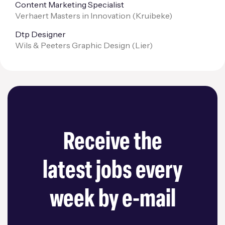
Content Marketing Specialist
Verhaert Masters in Innovation (
Kruibeke
)
Dtp Designer
Wils & Peeters Graphic Design (
Lier
)
Receive the
latest jobs every
week by e-mail