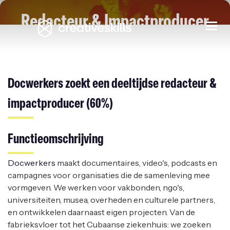
Redacteur & Impactproducer
Togg
navi
Deeltijds 60%
DOCWERKERS
|
BORGERHOUT
Docwerkers zoekt een deeltijdse redacteur &
impactproducer (60%)
Functieomschrijving
Docwerkers
maakt documentaires, video's, podcasts en
campagnes voor organisaties die de samenleving mee
vormgeven. We werken voor vakbonden, ngo's,
universiteiten, musea, overheden en culturele partners,
en ontwikkelen daarnaast eigen projecten. Van de
fabrieksvloer tot het Cubaanse ziekenhuis: we zoeken