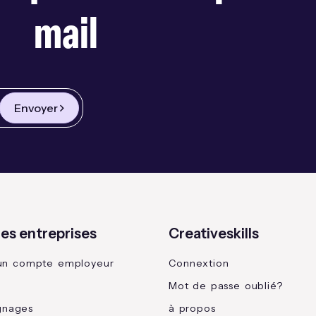
mail
Envoyer
les entreprises
Creativeskills
un compte employeur
Connextion
Mot de passe oublié?
gnages
à propos