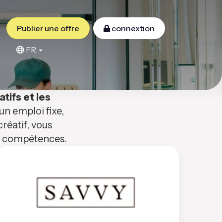
Publier une offre
connextion
FR
atifs et les
n emploi fixe,
réatif, vous
os compétences.