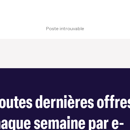
Poste introuvable
outes dernières offre
haque semaine par e-