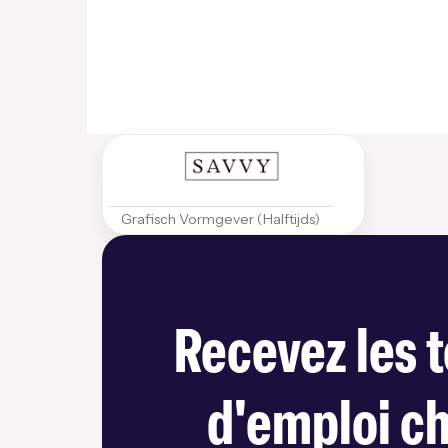
Grafisch Vormgever (Halftijds)
Recevez les t
d'emploi c