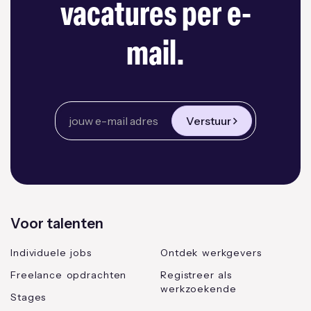
vacatures per e-
mail.
Verstuur
Voor talenten
Individuele jobs
Ontdek werkgevers
Freelance opdrachten
Registreer als
werkzoekende
Stages