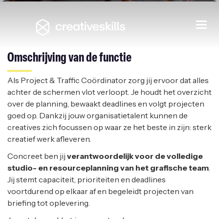
Project & Traffic Coördinator
Togg
navi
DOBIT
|
OLEN
Omschrijving van de functie
Als Project & Traffic Coördinator zorg jij ervoor dat alles
achter de schermen vlot verloopt. Je houdt het overzicht
over de planning, bewaakt deadlines en volgt projecten
goed op. Dankzij jouw organisatietalent kunnen de
creatives zich focussen op waar ze het beste in zijn: sterk
creatief werk afleveren.
Concreet ben jij
verantwoordelijk voor de volledige
studio- en resourceplanning van het grafische team
.
Jij stemt capaciteit, prioriteiten en deadlines
voortdurend op elkaar af en begeleidt projecten van
briefing tot oplevering.