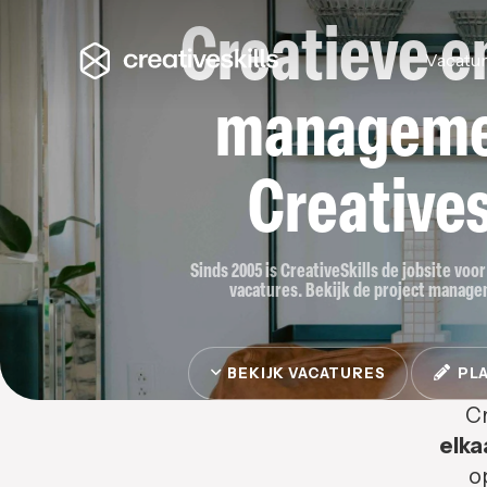
Creatieve en
Vacatu
managemen
Creatives
Sinds 2005 is CreativeSkills de jobsite vo
vacatures. Bekijk de project managem
BEKIJK VACATURES
PLA
Cr
elka
o