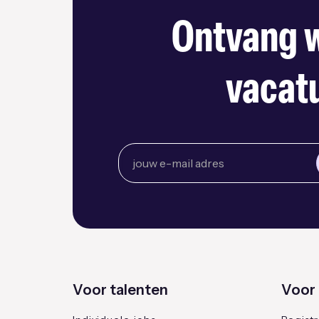
Ontvang w
vacatu
Voor talenten
Voor 