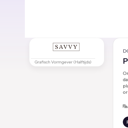
D
P
Grafisch Vormgever (Halftijds)
Om
da
pl
or