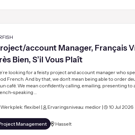
RFISH
roject/account Manager, Français 
rès Bien, S’il Vous Plaît
’re looking for a feisty project and account manager who spea
od French. And by that, we don’t mean being able to order de
 un café. We mean confidently calling, emailing, presenting to 
ench-speaking …
Werkplek: flexibel |
Ervaringsniveau: medior |
10 Jul 2026
Project Management
Hasselt