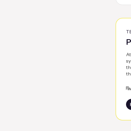
T
P
At
sy
th
th