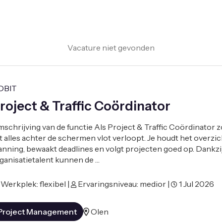
Vacature niet gevonden
OBIT
roject & Traffic Coördinator
schrijving van de functie Als Project & Traffic Coördinator zo
t alles achter de schermen vlot verloopt. Je houdt het overzic
anning, bewaakt deadlines en volgt projecten goed op. Dankzi
ganisatietalent kunnen de …
Werkplek: flexibel |
Ervaringsniveau: medior |
1 Jul 2026
Project Management
Olen