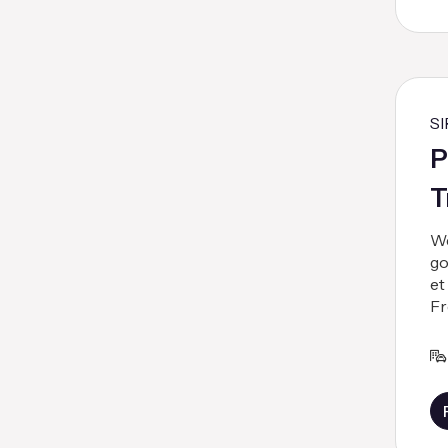
SI
P
T
We
go
et
Fr