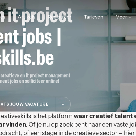
 it project
res
Artikels
Registreer
Tarieven
Meer
t jobs |
kills.be
or creatieve en it project management
ent jobs en solliciteer online!
ATS JOUW VACATURE
eativeskills is het platform
waar creatief talent 
ar vinden.
Of je nu op zoek bent naar een vaste jo
pdracht, of een stage in de creatieve sector – hier