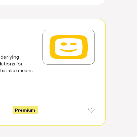
nderlying
lutions for
This also means
Premium