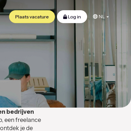
NL
Plaats vacature
Log in
en bedrijven
b, een freelance
 ontdek je de