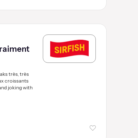
Vraiment
ks très, très
ux croissants
and joking with