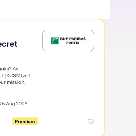
ecret
banks? As
t (KCSM),will
our mission:
5 Aug 2026
Premium