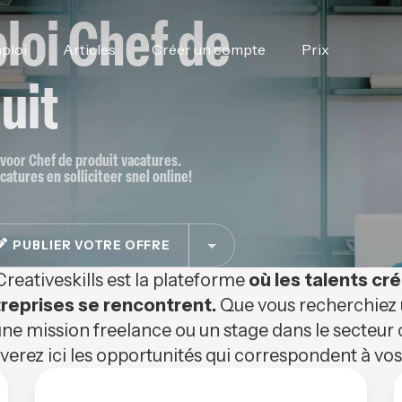
loi Chef de
ploi
Articles
Créer un compte
Prix
uit
e voor Chef de produit vacatures.
catures en solliciteer snel online!
PUBLIER VOTRE OFFRE
Creativeskills est la plateforme
où les talents cré
reprises se rencontrent.
Que vous recherchiez u
ne mission freelance ou un stage dans le secteur c
verez ici les opportunités qui correspondent à v