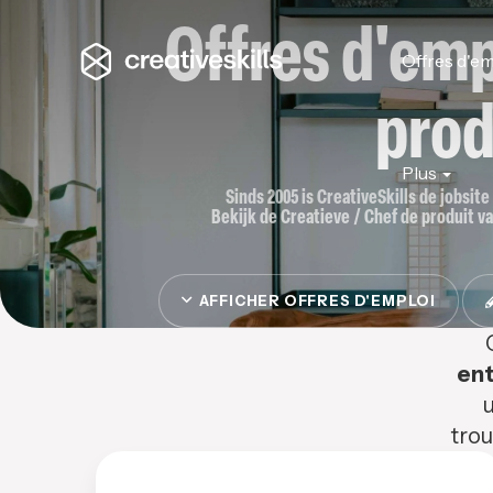
Offres d'emp
Offres d'em
prod
Plus
Sinds 2005 is CreativeSkills de jobsit
Bekijk de Creatieve / Chef de produit va
AFFICHER OFFRES D'EMPLOI
ent
u
trou