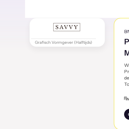
B
P
Grafisch Vormgever (Halftijds)
M
Wa
Pr
de
To