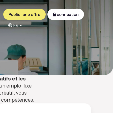
Publier une offre
connextion
FR
atifs et les
n emploi fixe,
réatif, vous
os compétences.