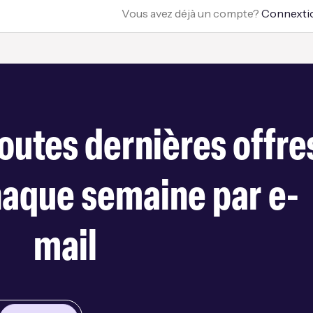
Vous avez déjà un compte?
Connexti
outes dernières offre
haque semaine par e-
mail