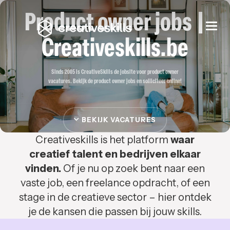
Product owner jobs |
Togg
navi
Creativeskills.be
Sinds 2005 is CreativeSkills de jobsite voor product owner
vacatures. Bekijk de product owner jobs en solliciteer online!
BEKIJK VACATURES
Creativeskills is het platform
waar
creatief talent en bedrijven elkaar
vinden.
Of je nu op zoek bent naar een
vaste job, een freelance opdracht, of een
stage in de creatieve sector – hier ontdek
je de kansen die passen bij jouw skills.