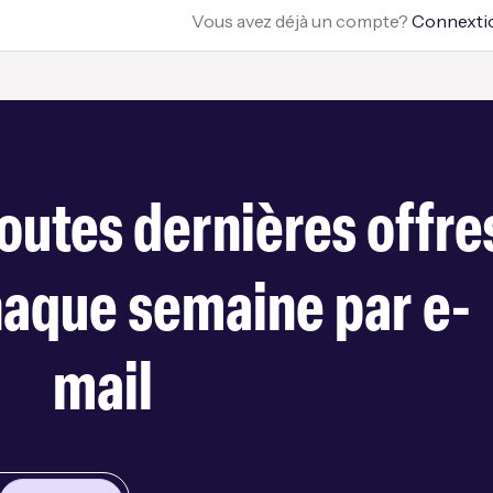
Vous avez déjà un compte?
Connexti
outes dernières offre
haque semaine par e-
mail