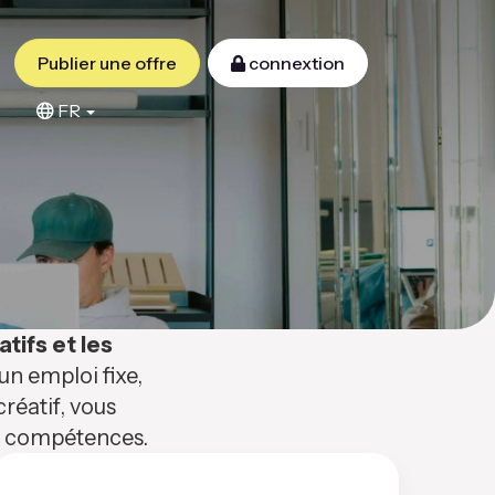
Publier une offre
connextion
FR
atifs et les
n emploi fixe,
réatif, vous
os compétences.