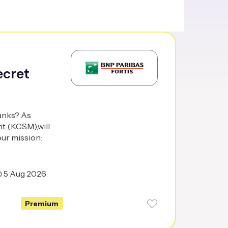
ecret
banks? As
t (KCSM),will
our mission:
5 Aug 2026
Premium