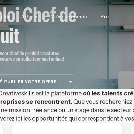
loi Chef de
ploi
Articles
Créer un compte
Prix
uit
e voor Chef de produit vacatures.
catures en solliciteer snel online!
PUBLIER VOTRE OFFRE
Creativeskills est la plateforme
où les talents cré
reprises se rencontrent.
Que vous recherchiez u
ne mission freelance ou un stage dans le secteur c
verez ici les opportunités qui correspondent à v