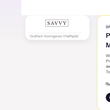
B
P
Grafisch Vormgever (Halftijds)
M
Wa
Pr
de
To