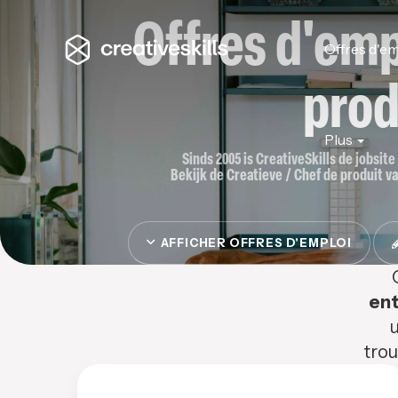
Offres d'emp
Offres d'em
prod
Plus
Sinds 2005 is CreativeSkills de jobsit
Bekijk de Creatieve / Chef de produit va
AFFICHER OFFRES D'EMPLOI
ent
u
trou