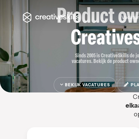
Product ow
Vacatu
Creatives
Sinds 2005 is CreativeSkills de 
vacatures. Bekijk de product owner
BEKIJK VACATURES
PLA
Cr
elka
o