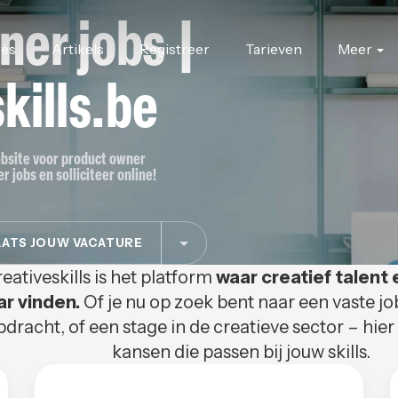
ner jobs |
res
Artikels
Registreer
Tarieven
Meer
kills.be
jobsite voor product owner
 jobs en solliciteer online!
ATS JOUW VACATURE
eativeskills is het platform
waar creatief talent 
ar vinden.
Of je nu op zoek bent naar een vaste jo
pdracht, of een stage in de creatieve sector – hier
kansen die passen bij jouw skills.