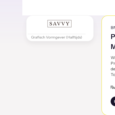
B
P
Grafisch Vormgever (Halftijds)
M
Wa
Pr
de
To