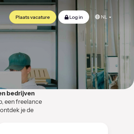
NL
Plaats vacature
Log in
en bedrijven
b, een freelance
 ontdek je de