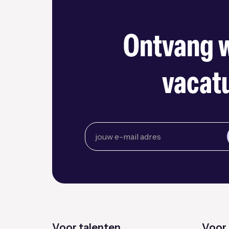
Ontvang w
vacatu
Voor talenten
Voor 