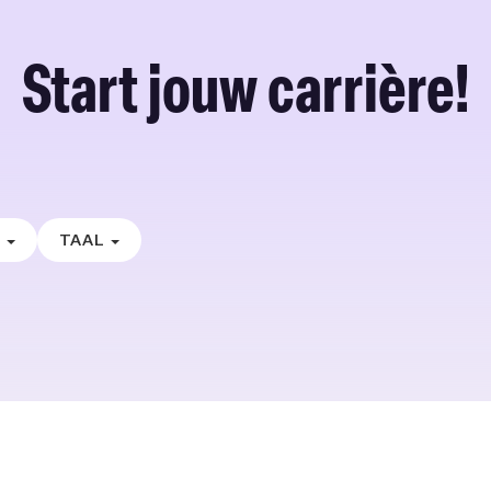
Start jouw carrière!
E
TAAL