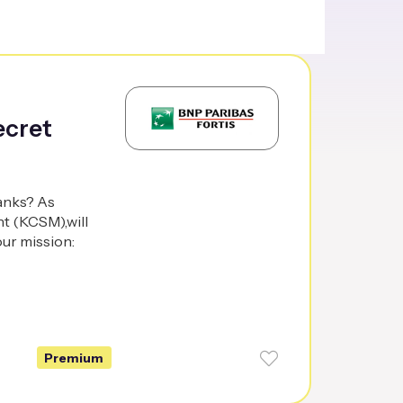
ecret
banks? As
t (KCSM),will
our mission:
Premium