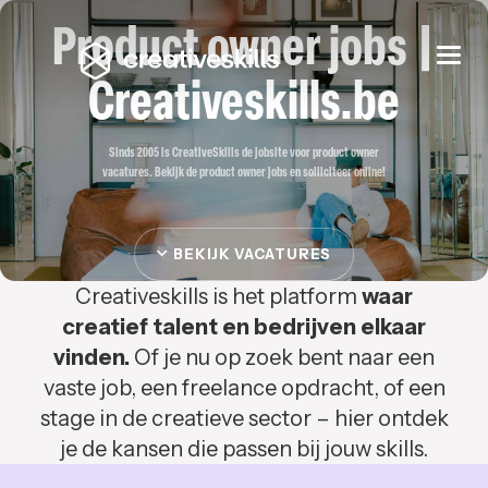
Product owner jobs |
Togg
navi
Creativeskills.be
Sinds 2005 is CreativeSkills de jobsite voor product owner
vacatures. Bekijk de product owner jobs en solliciteer online!
BEKIJK VACATURES
Creativeskills is het platform
waar
creatief talent en bedrijven elkaar
vinden.
Of je nu op zoek bent naar een
vaste job, een freelance opdracht, of een
stage in de creatieve sector – hier ontdek
je de kansen die passen bij jouw skills.