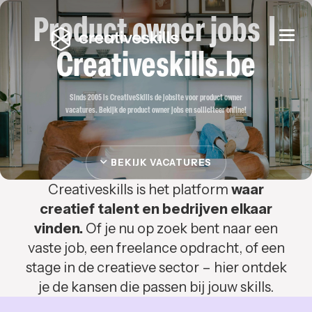
Product owner jobs |
Togg
navi
Creativeskills.be
Sinds 2005 is CreativeSkills de jobsite voor product owner
vacatures. Bekijk de product owner jobs en solliciteer online!
BEKIJK VACATURES
Creativeskills is het platform
waar
creatief talent en bedrijven elkaar
vinden.
Of je nu op zoek bent naar een
vaste job, een freelance opdracht, of een
stage in de creatieve sector – hier ontdek
je de kansen die passen bij jouw skills.