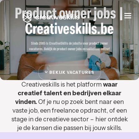
Product owner jobs |
Togg
navi
Creativeskills.be
Sinds 2005 is CreativeSkills de jobsite voor product owner
vacatures. Bekijk de product owner jobs en solliciteer online!
BEKIJK VACATURES
Creativeskills is het platform
waar
creatief talent en bedrijven elkaar
vinden.
Of je nu op zoek bent naar een
vaste job, een freelance opdracht, of een
stage in de creatieve sector – hier ontdek
je de kansen die passen bij jouw skills.