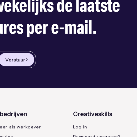
ekelijks de laatste
res per e-mail.
Verstuur
bedrijven
Creativeskills
reer als werkgever
Log in
rmules
Paswoord vergeten?