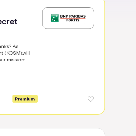
ecret
banks? As
t (KCSM),will
our mission:
Premium