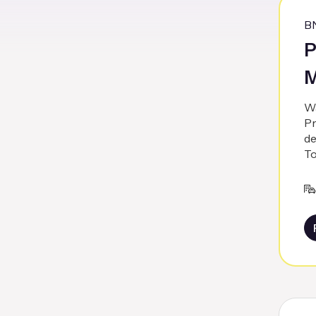
B
P
M
Wa
Pr
de
To