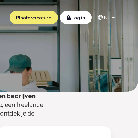
NL
Plaats vacature
Log in
en bedrijven
b, een freelance
 ontdek je de