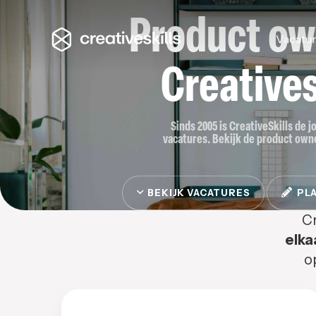
Product ow
Vacatu
Creatives
Sinds 2005 is CreativeSkills de 
vacatures. Bekijk de product owner
BEKIJK VACATURES
PLA
Cr
elka
o