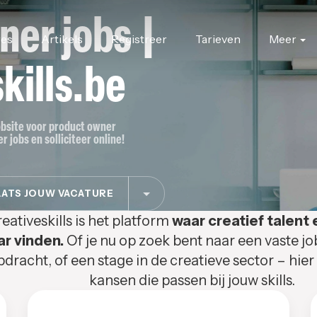
ner jobs |
res
Artikels
Registreer
Tarieven
Meer
kills.be
jobsite voor product owner
 jobs en solliciteer online!
ATS JOUW VACATURE
eativeskills is het platform
waar creatief talent 
ar vinden.
Of je nu op zoek bent naar een vaste jo
pdracht, of een stage in de creatieve sector – hier
kansen die passen bij jouw skills.