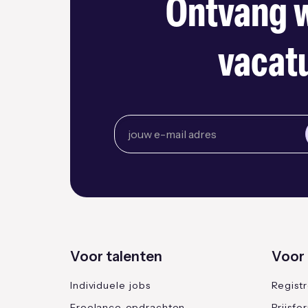
Ontvang w
vacatu
Voor talenten
Voor 
Individuele jobs
Regist
Freelance opdrachten
Prijsfo