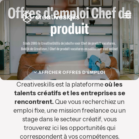
Offres d'emploi Chef de
Togg
navi
produit
Sinds 2005 is CreativeSkills de jobsite voor Chef de produit vacatures.
Bekijk de Creatieve / Chef de produit vacatures en solliciteer snel online!
AFFICHER OFFRES D'EMPLOI
Creativeskills est la plateforme
où les
talents créatifs et les entreprises se
rencontrent.
Que vous recherchiez un
emploi fixe, une mission freelance ou un
stage dans le secteur créatif, vous
trouverez ici les opportunités qui
correspondent à vos compétences.