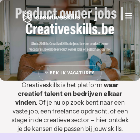
Product owner jobs |
Togg
navi
Creativeskills.be
Sinds 2005 is CreativeSkills de jobsite voor product owner
vacatures. Bekijk de product owner jobs en solliciteer online!
BEKIJK VACATURES
Creativeskills is het platform
waar
creatief talent en bedrijven elkaar
vinden.
Of je nu op zoek bent naar een
vaste job, een freelance opdracht, of een
stage in de creatieve sector – hier ontdek
je de kansen die passen bij jouw skills.