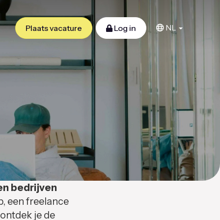
NL
Plaats vacature
Log in
en bedrijven
b, een freelance
 ontdek je de