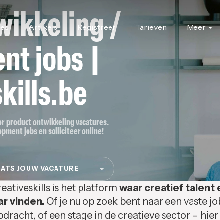
wikkeling /
res
Artikels
Registreer
Tarieven
Meer
nt jobs |
kills.be
oor product ontwikkeling vacatures.
pment jobs en solliciteer online!
ATS JOUW VACATURE
eativeskills is het platform
waar creatief talent 
ar vinden.
Of je nu op zoek bent naar een vaste jo
pdracht, of een stage in de creatieve sector – hier