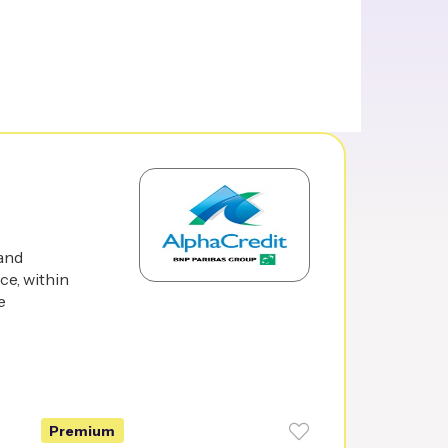
and
ce, within
e
Premium