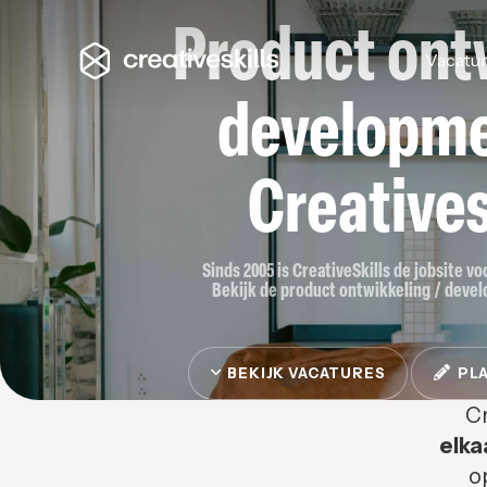
Product ont
Vacatu
developme
Creatives
Sinds 2005 is CreativeSkills de jobsite v
Bekijk de product ontwikkeling / develo
BEKIJK VACATURES
PLA
Cr
elka
o