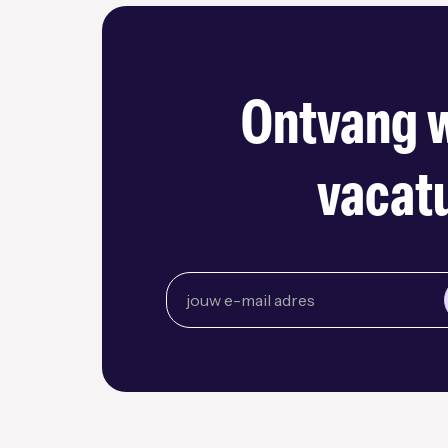
Ontvang w
vacatu