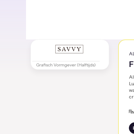
A
F
Grafisch Vormgever (Halftijds)
Al
Lu
wa
cr