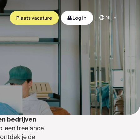
NL
Plaats vacature
Log in
en bedrijven
b, een freelance
 ontdek je de