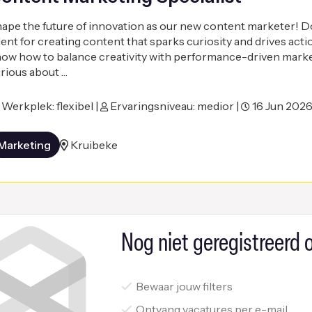
ape the future of innovation as our new content marketer! D
lent for creating content that sparks curiosity and drives act
ow how to balance creativity with performance-driven mark
rious about …
Werkplek: flexibel |
Ervaringsniveau: medior |
16 Jun 202
Marketing
Kruibeke
Nog niet geregistreerd o
Bewaar jouw filters
Ontvang vacatures per e-mail