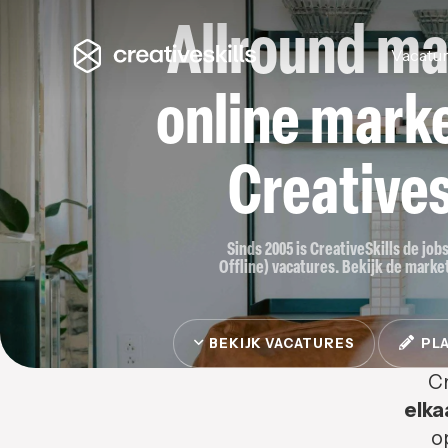
Allround ma
Vacatu
online marke
Creatives
Sinds 2005 is CreativeSkills de job
Offline) vacatures. Bekijk de market
BEKIJK VACATURES
PLA
Cr
elka
o