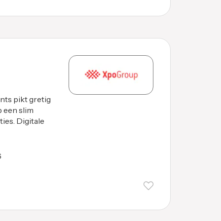
nts pikt gretig
p een slim
ies. Digitale
6