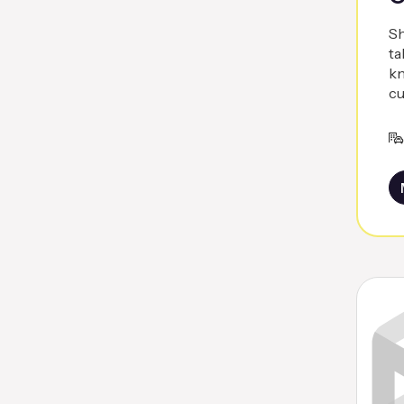
Sh
ta
kn
cu