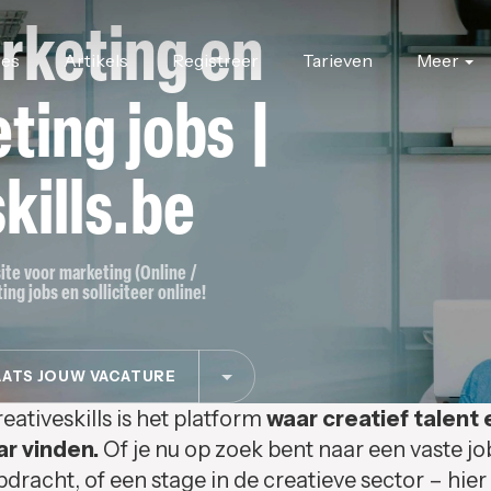
rketing en
res
Artikels
Registreer
Tarieven
Meer
ting jobs |
kills.be
site voor marketing (Online /
ing jobs en solliciteer online!
ATS JOUW VACATURE
eativeskills is het platform
waar creatief talent 
ar vinden.
Of je nu op zoek bent naar een vaste jo
pdracht, of een stage in de creatieve sector – hier