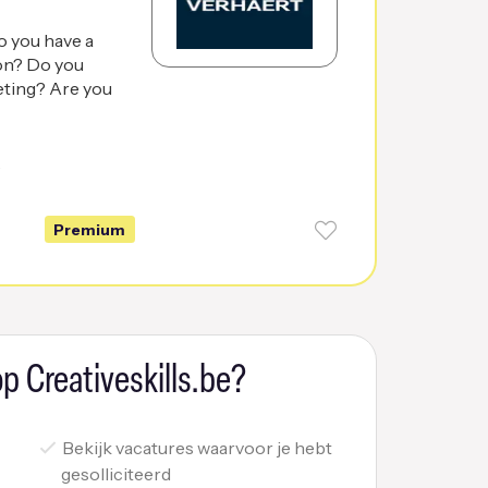
o you have a
ion? Do you
eting? Are you
6
Premium
p Creativeskills.be?
Bekijk vacatures waarvoor je hebt
gesolliciteerd