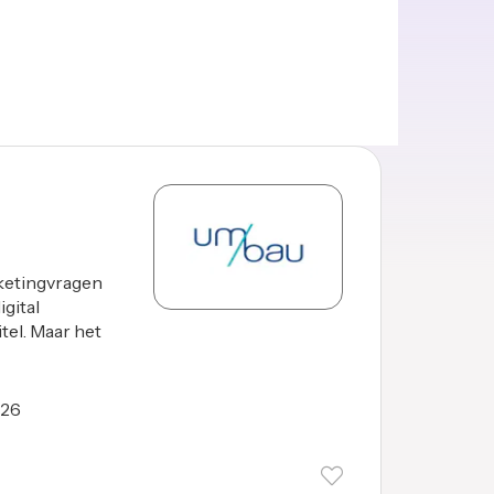
ketingvragen
gital
tel. Maar het
026