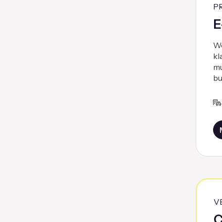
P
E
We
kl
mu
bu
V
C