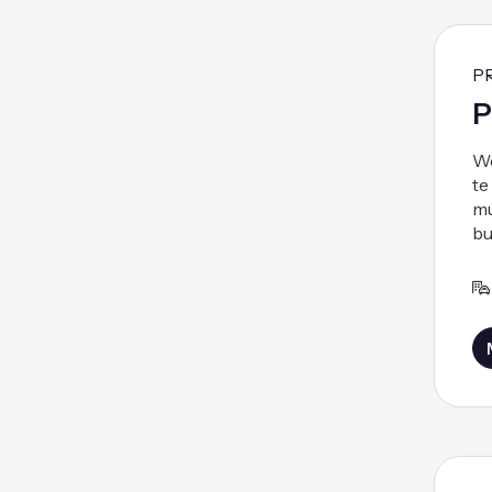
P
P
We
te
mu
bu