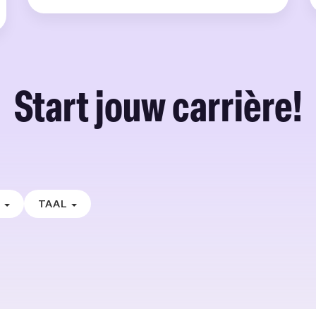
Start jouw carrière!
E
TAAL