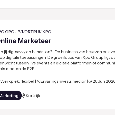
PO GROUP/KORTRIJK XPO
nline Marketeer
n jij digi savvy en hands-on?! De business van beurzen en eve
 op digitale toepassingen. De groeifocus van Xpo Group ligt o
enwicht tussen live events en digitale platformen of communit
ols moeten de F2F …
Werkplek: flexibel |
Ervaringsniveau: medior |
26 Jun 202
Marketing
Kortrijk