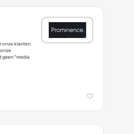
 onze klanten
 onze
st geen "media