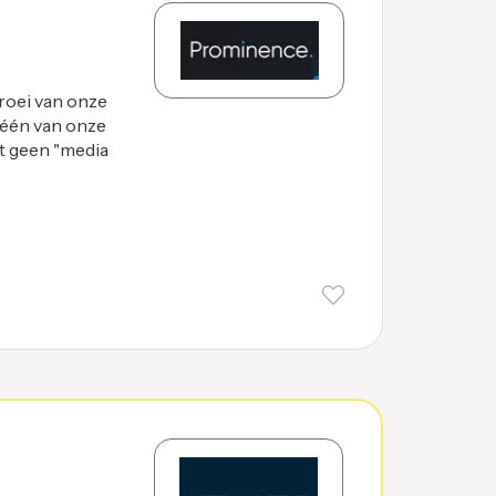
oei van onze
 één van onze
st geen "media