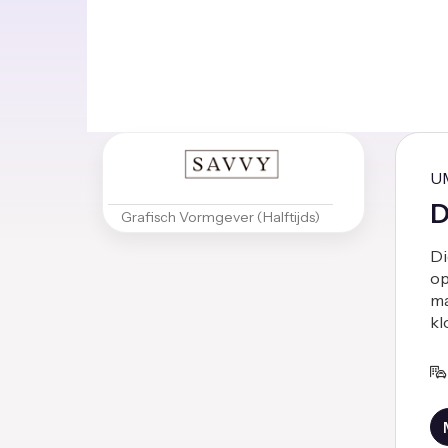
U
D
Grafisch Vormgever (Halftijds)
Di
op
ma
kl