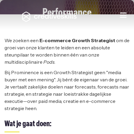
Performance
Togg
navi
Marketing Strategist
PROMINENCE
|
REMOTE
We zoeken een
E-commerce Growth Strategist
om de
groei van onze klanten te leiden en een absolute
steunpilaar te worden binnen één van onze
multidisciplinaire
Pods
.
Bij Prominence is een Growth Strategist geen "media
buyer met een mening". Jij bént de eigenaar van de groei.
Je vertaalt zakelijke doelen naar forecasts, forecasts naar
strategie, en strategie naar loeistrakke dagelijkse
executie—over paid media, creatie en e-commerce
strategie heen.
Wat je gaat doen: