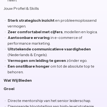
heen.
Jouw Profiel & Skills
Sterk strategisch inzicht
en probleemoplossend
vermogen.
Zeer comfortabel met cijfers
, modellen en logica.
Aantoonbare ervaring
in e-commerce of
performance marketing.
Uitstekende communicatieve vaardigheden
(Nederlands & Engels).
Vermogen om leiding te geven
zónder ego.
Een onstilbare honger
om tot de absolute top te
behoren.
Wat Wij Bieden
Groei
Directe mentorship van het senior leiderschap.
Diepgaande blootstelling aan high-level strategie,