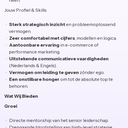
heen.
Jouw Profiel & Skills
Sterk strategisch inzicht
en probleemoplossend
vermogen.
Zeer comfortabel met cijfers
, modellen en logica.
Aantoonbare ervaring
in e-commerce of
performance marketing.
Uitstekende communicatieve vaardigheden
(Nederlands & Engels).
Vermogen om leiding te geven
zónder ego.
Een onstilbare honger
om tot de absolute top te
behoren.
Wat Wij Bieden
Groei
Directe mentorship van het senior leiderschap.
Diepgaande blootstelling aan high-level strategie,