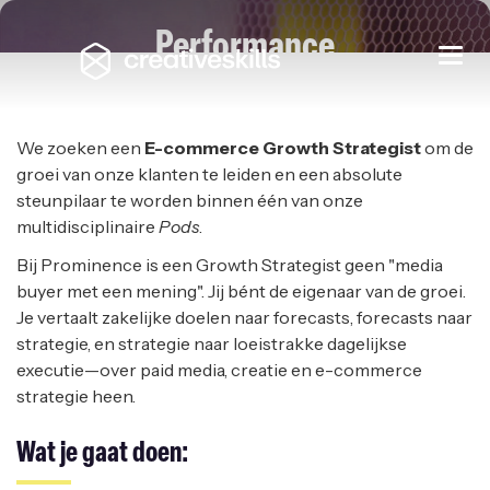
Performance
Togg
navi
Marketing Strategist
PROMINENCE
|
REMOTE
We zoeken een
E-commerce Growth Strategist
om de
groei van onze klanten te leiden en een absolute
steunpilaar te worden binnen één van onze
multidisciplinaire
Pods
.
Bij Prominence is een Growth Strategist geen "media
buyer met een mening". Jij bént de eigenaar van de groei.
Je vertaalt zakelijke doelen naar forecasts, forecasts naar
strategie, en strategie naar loeistrakke dagelijkse
executie—over paid media, creatie en e-commerce
strategie heen.
Wat je gaat doen: