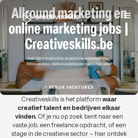
Allround marketing en
Togg
navi
online marketing jobs |
Creativeskills.be
Sinds 2005 is CreativeSkills de jobsite voor marketing (Online /
Offline) vacatures. Bekijk de marketing jobs en solliciteer online!
BEKIJK VACATURES
Creativeskills is het platform
waar
creatief talent en bedrijven elkaar
vinden.
Of je nu op zoek bent naar een
vaste job, een freelance opdracht, of een
stage in de creatieve sector – hier ontdek