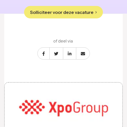
Solliciteer voor deze vacature
of deel via