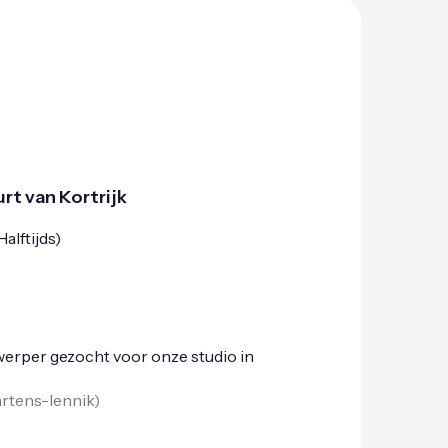
rt van Kortrijk
alftijds)
erper gezocht voor onze studio in
rtens-lennik
)