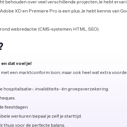
cht behouden over veel verschillende projecten.Je hebt erva
Adobe XD en Premiere Pro is een plus.Je hebt kennis van Go
ls rond webredactie (CMS-systemen, HTML, SEO).
?
 en dat voel je!
ct met een marktconform loon, maar ook heel wat extra voorde
e hospitalisatie-, invaliditeits- én groepsverzekering.
heques.
 de feestdagen.
bele werkuren bepaal je zelf je starttijd.
k thuis voor de perfecte balans.