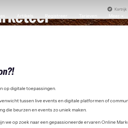
Kortrijk
arketeer
res
Artikels
Registreer
Tarieven
Meer
K XPO
|
KORTRIJK
on?!
n op digitale toepassingen.
venwicht tussen live events en digitale platformen of communi
ing die beurzen en events zo uniek maken.
zijn we op zoek naar een gepassioneerde ervaren Online Mark