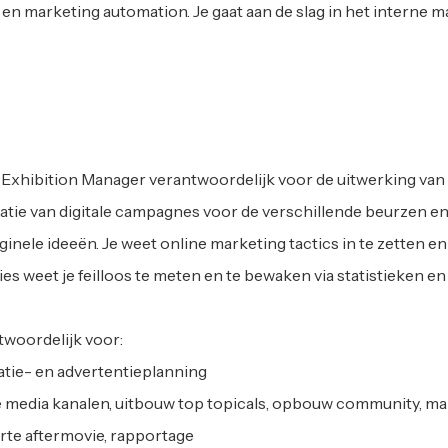
 en marketing automation. Je gaat aan de slag in het interne
xhibition Manager verantwoordelijk voor de uitwerking van de 
satie van digitale campagnes voor de verschillende beurzen en
ol originele ideeën. Je weet online marketing tactics in te zette
es weet je feilloos te meten en te bewaken via statistieken e
twoordelijk voor:
tie- en advertentieplanning
e media kanalen, uitbouw top topicals, opbouw community, m
rte aftermovie, rapportage