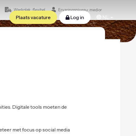
Werkplek: flexibel
Ervaringsniveau: medior
NL
Plaats vacature
Log in
ties. Digitale tools moeten de
eteer met focus op social media