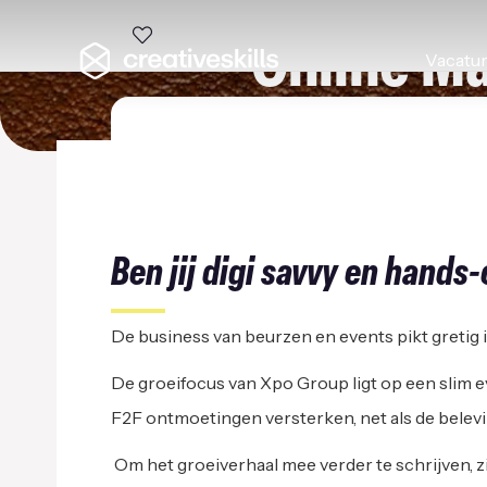
Online M
Vacatu
XPO GROUP/KORTRIJ
Ben jij digi savvy en hands-
De business van beurzen en events pikt gretig i
De groeifocus van Xpo Group ligt op een slim e
F2F ontmoetingen versterken, net als de belev
Om het groeiverhaal mee verder te schrijven, 