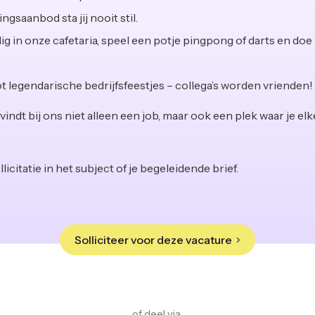
ngsaanbod sta jij nooit stil.
llig in onze cafetaria, speel een potje pingpong of darts en do
t legendarische bedrijfsfeestjes – collega’s worden vrienden!
vindt bij ons niet alleen een job, maar ook een plek waar je e
licitatie in het subject of je begeleidende brief.
Solliciteer voor deze vacature
of deel via