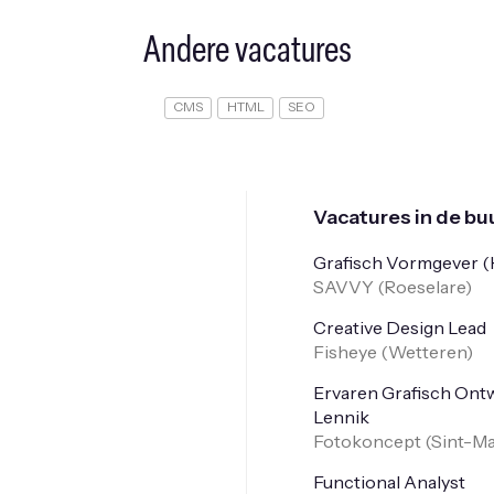
Andere vacatures
CMS
HTML
SEO
Vacatures in de buu
Grafisch Vormgever (H
SAVVY (
Roeselare
)
Creative Design Lead
Fisheye (
Wetteren
)
Ervaren Grafisch Ontw
Lennik
Fotokoncept (
Sint-Ma
Functional Analyst