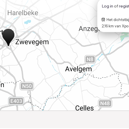
Log in
of
regis
Het dichtstbij
2,16 km
van
Xpo