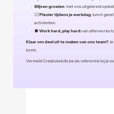
Blijven groeien
: met ons uitgebreid opleidi
🏃‍♀Plezier tijdens je werkdag
: lunch geze
activiteiten.
🪩 Work hard, play hard:
van afterworks to
Klaar om deel uit te maken van ons team?
Je 
komt.
Vermeld Creativeskills.be als referentie bij je sol