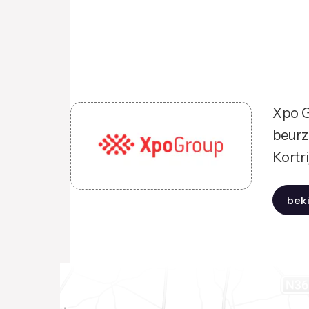
Xpo G
beurz
Kortri
beki