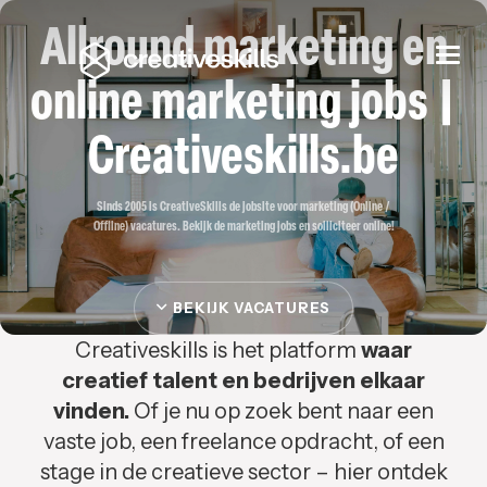
Allround marketing en
Togg
navi
online marketing jobs |
Creativeskills.be
Sinds 2005 is CreativeSkills de jobsite voor marketing (Online /
Offline) vacatures. Bekijk de marketing jobs en solliciteer online!
BEKIJK VACATURES
Creativeskills is het platform
waar
creatief talent en bedrijven elkaar
vinden.
Of je nu op zoek bent naar een
vaste job, een freelance opdracht, of een
stage in de creatieve sector – hier ontdek