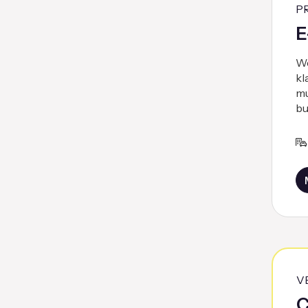
P
E
We
kl
mu
bu
V
C