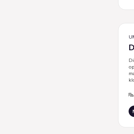
U
D
Di
op
ma
kl