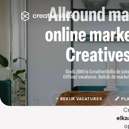
Allround ma
Vacatu
online marke
Creatives
Sinds 2005 is CreativeSkills de job
Offline) vacatures. Bekijk de market
BEKIJK VACATURES
PLA
Cr
elka
o