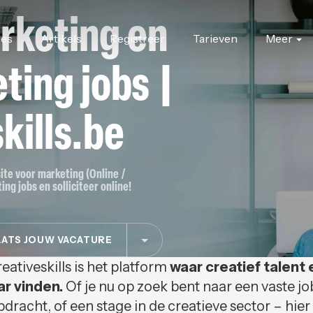
rketing en
res
Artikels
Registreer
Tarieven
Meer
ting jobs |
kills.be
site voor marketing (Online /
ing jobs en solliciteer online!
ATS JOUW VACATURE
eativeskills is het platform
waar creatief talent 
ar vinden.
Of je nu op zoek bent naar een vaste jo
pdracht, of een stage in de creatieve sector – hier