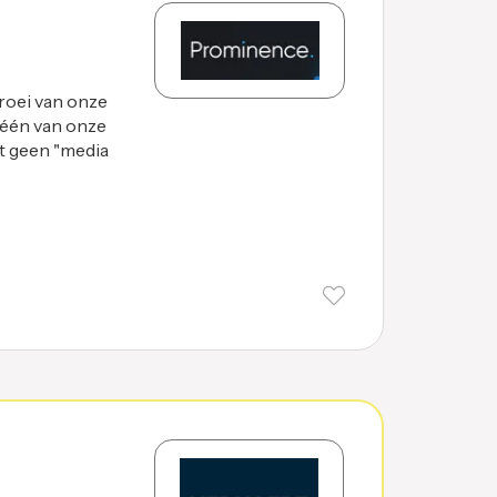
oei van onze
 één van onze
st geen "media