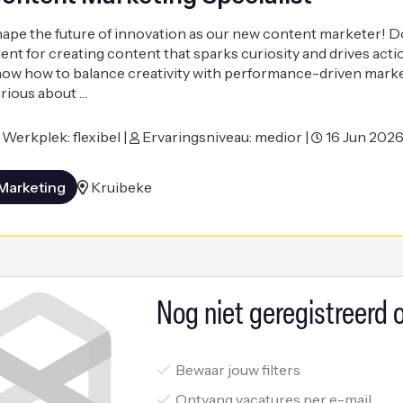
ape the future of innovation as our new content marketer! D
lent for creating content that sparks curiosity and drives act
ow how to balance creativity with performance-driven mark
rious about …
Werkplek: flexibel |
Ervaringsniveau: medior |
16 Jun 202
Marketing
Kruibeke
Nog niet geregistreerd o
Bewaar jouw filters
Ontvang vacatures per e-mail