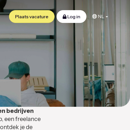
NL
Plaats vacature
Log in
en bedrijven
b, een freelance
 ontdek je de