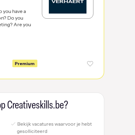
o you have a
ion? Do you
eting? Are you
6
Premium
p Creativeskills.be?
Bekijk vacatures waarvoor je hebt
gesolliciteerd