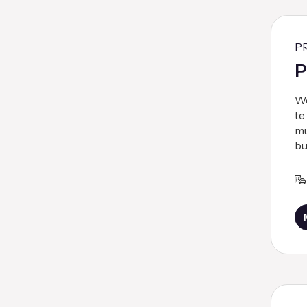
P
P
We
te
mu
bu