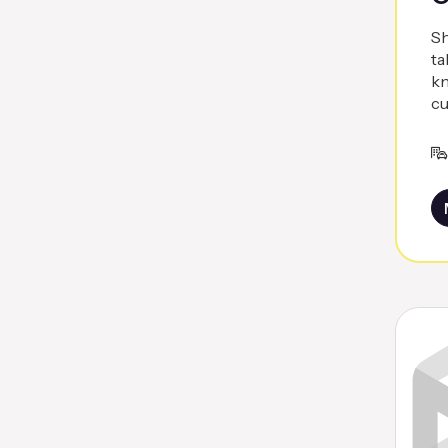
Sh
ta
kn
cu