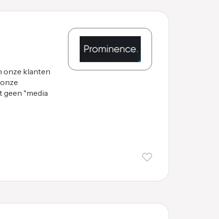
 onze klanten
 onze
st geen "media