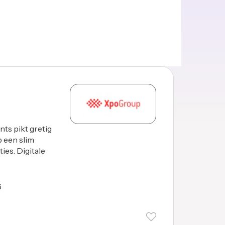
nts pikt gretig
p een slim
ies. Digitale
6