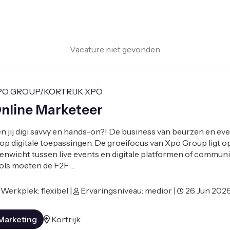
Vacature niet gevonden
PO GROUP/KORTRIJK XPO
nline Marketeer
n jij digi savvy en hands-on?! De business van beurzen en eve
 op digitale toepassingen. De groeifocus van Xpo Group ligt o
enwicht tussen live events en digitale platformen of communit
ols moeten de F2F …
Werkplek: flexibel |
Ervaringsniveau: medior |
26 Jun 202
Marketing
Kortrijk