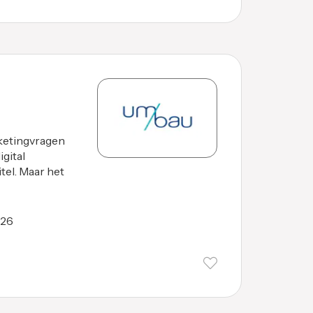
ketingvragen
gital
tel. Maar het
026