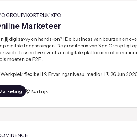
PO GROUP/KORTRIJK XPO
nline Marketeer
n jij digi savvy en hands-on?! De business van beurzen en eve
 op digitale toepassingen. De groeifocus van Xpo Group ligt o
enwicht tussen live events en digitale platformen of communit
ols moeten de F2F …
Werkplek: flexibel |
Ervaringsniveau: medior |
26 Jun 202
Marketing
Kortrijk
ROMINENCE