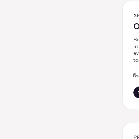
X
O
Be
in
ev
to
P