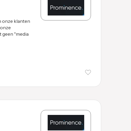
 onze klanten
 onze
st geen "media