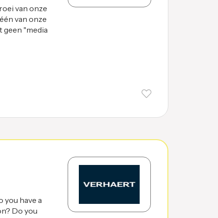
oei van onze
 één van onze
st geen "media
o you have a
ion? Do you