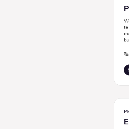
P
We
te
mu
bu
P
E