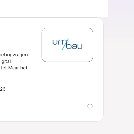
ketingvragen
gital
tel. Maar het
026