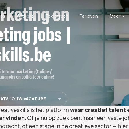
rketing en
res
Artikels
Registreer
Tarieven
Meer
ting jobs |
kills.be
site voor marketing (Online /
ing jobs en solliciteer online!
ATS JOUW VACATURE
eativeskills is het platform
waar creatief talent 
ar vinden.
Of je nu op zoek bent naar een vaste jo
pdracht, of een stage in de creatieve sector – hier