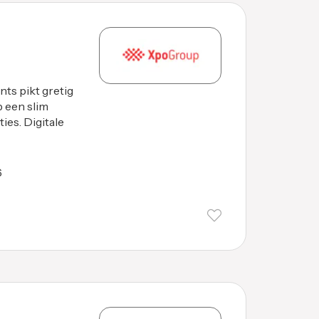
nts pikt gretig
p een slim
ies. Digitale
6