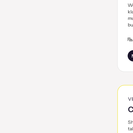
We
kl
mu
bu
V
C
Sh
ta