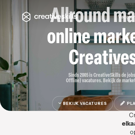
Allround ma
Vacatu
online marke
Creatives
Sinds 2005 is CreativeSkills de job
Offline) vacatures. Bekijk de market
BEKIJK VACATURES
PLA
Cr
elka
o