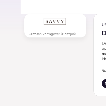
U
D
Grafisch Vormgever (Halftijds)
Di
op
ma
kl