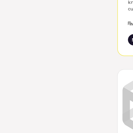
kn
cu