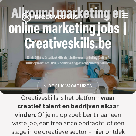
Allround marketing en
Togg
navi
online marketing jobs |
Creativeskills.be
Sinds 2005 is CreativeSkills de jobsite voor marketing (Online /
Offline) vacatures. Bekijk de marketing jobs en solliciteer online!
BEKIJK VACATURES
Creativeskills is het platform
waar
creatief talent en bedrijven elkaar
vinden.
Of je nu op zoek bent naar een
vaste job, een freelance opdracht, of een
stage in de creatieve sector – hier ontdek