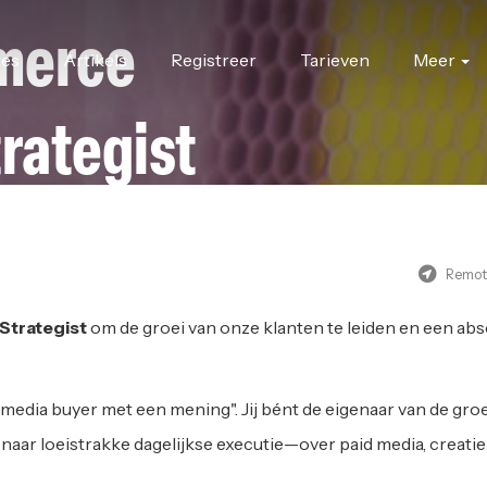
merce
res
Artikels
Registreer
Tarieven
Meer
rategist
|
REMOTE
Remot
Strategist
om de groei van onze klanten te leiden en een abs
edia buyer met een mening". Jij bént de eigenaar van de groei.
ie naar loeistrakke dagelijkse executie—over paid media, crea