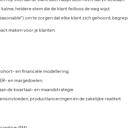
e kalme, heldere stem die de klant feilloos de weg wijst.
reasonable") om te zorgen dat elke klant zich gehoord, begrepe
pact maken voor je klanten.
hort- en financiële modellering.
MER- en margedoelen.
 aan de kwartaal- en maandstrategie.
nsinvloeden, productlanceringen en de zakelijke realiteit.
reative, PM).