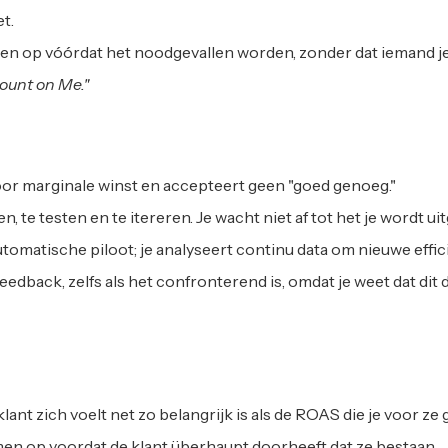
et.
emen op vóórdat het noodgevallen worden, zonder dat iemand j
Count on Me."
or marginale winst en accepteert geen "goed genoeg."
n, te testen en te itereren. Je wacht niet af tot het je wordt ui
automatische piloot; je analyseert continu data om nieuwe effic
feedback, zelfs als het confronterend is, omdat je weet dat dit
klant zich voelt net zo belangrijk is als de ROAS die je voor ze
men op voordat de klant überhaupt doorheeft dat ze bestaan.