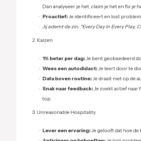
Dan analyseer je het, claim je het en fix je h
Proactief:
Je identificeert en lost probl
Jij ademt de zin: "Every Day In Every Play, 
2. Kaizen
1% beter per dag:
Je bent geobsedeerd do
Wees een autodidact:
Je leert door te doe
Data boven routine:
Je draait niet op de 
Snak naar feedback:
Je zoekt actief naar 
top.
3. Unreasonable Hospitality
Lever een ervaring:
Je gelooft dat hoe de 
Anticipeer op behoeften:
Je lost proble