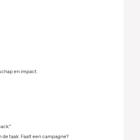
rschap en impact.
ack."
n de taak. Faalt een campagne?