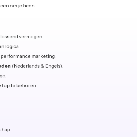
reen om je heen.
lossend vermogen.
en logica.
 performance marketing.
eden
(Nederlands & Engels).
go.
 top te behoren.
chap.