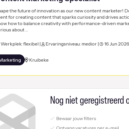
ape the future of innovation as our new content marketer! D
lent for creating content that sparks curiosity and drives act
ow how to balance creativity with performance-driven mark
rious about …
Werkplek: flexibel |
Ervaringsniveau: medior |
16 Jun 202
Marketing
Kruibeke
Nog niet geregistreerd o
Bewaar jouw filters
Ontvang vacatures per e-mail