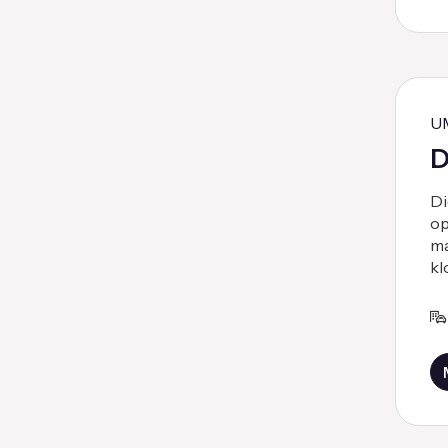
U
D
Di
op
ma
kl