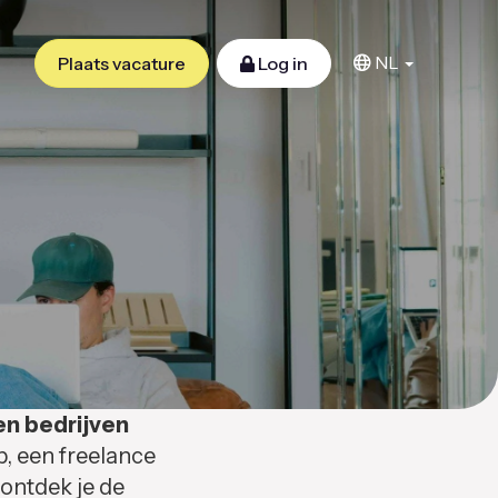
NL
Plaats vacature
Log in
en bedrijven
b, een freelance
 ontdek je de