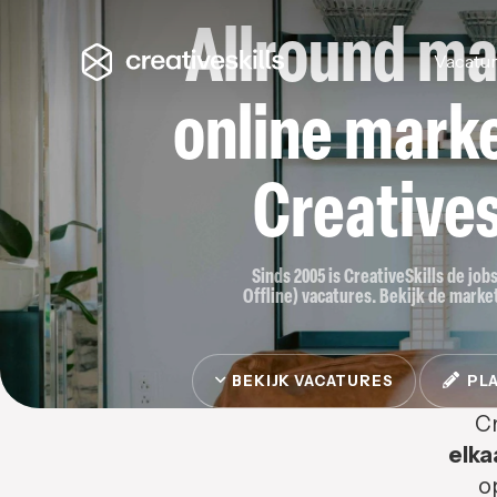
Allround ma
Vacatu
online marke
Creatives
Sinds 2005 is CreativeSkills de job
Offline) vacatures. Bekijk de market
BEKIJK VACATURES
PLA
Cr
elka
o