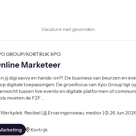
Vacature niet gevonden
PO GROUP/KORTRIJK XPO
nline Marketeer
n jij digi savvy en hands-on?! De business van beurzen en eve
 op digitale toepassingen. De groeifocus van Xpo Group ligt o
enwicht tussen live events en digitale platformen of communit
ols moeten de F2F …
Werkplek: flexibel |
Ervaringsniveau: medior |
26 Jun 202
Marketing
Kortrijk