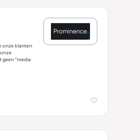
 onze klanten
 onze
st geen "media