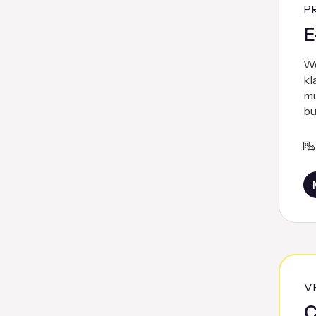
P
E
We
kl
mu
bu
V
C