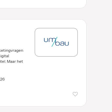
ketingvragen
gital
tel. Maar het
026