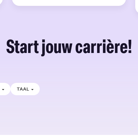
Start jouw carrière!
E
TAAL