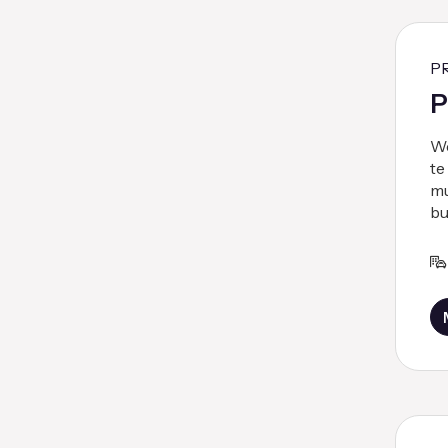
P
P
We
te
mu
bu