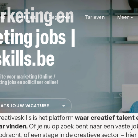
rketing en
res
Artikels
Registreer
Tarieven
Meer
ting jobs |
kills.be
site voor marketing (Online /
ing jobs en solliciteer online!
ATS JOUW VACATURE
eativeskills is het platform
waar creatief talent 
ar vinden.
Of je nu op zoek bent naar een vaste jo
pdracht, of een stage in de creatieve sector – hier