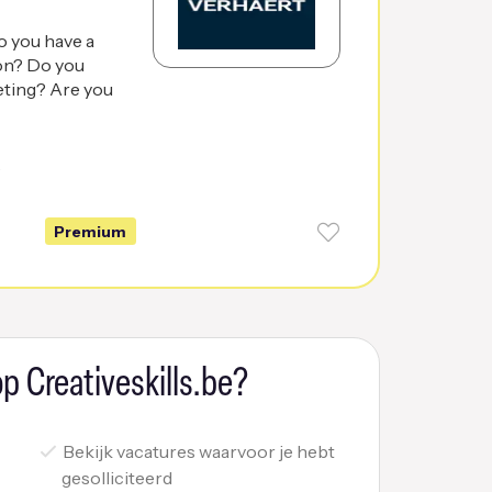
o you have a
ion? Do you
eting? Are you
6
Premium
p Creativeskills.be?
Bekijk vacatures waarvoor je hebt
gesolliciteerd