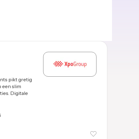
nts pikt gretig
p een slim
ies. Digitale
6