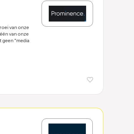
oei van onze
 één van onze
st geen "media