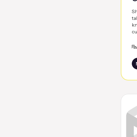
Sh
ta
kn
cu