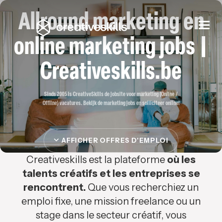
Allround marketing en
Togg
navi
online marketing jobs |
Creativeskills.be
Sinds 2005 is CreativeSkills de jobsite voor marketing (Online /
Offline) vacatures. Bekijk de marketing jobs en solliciteer online!
AFFICHER OFFRES D'EMPLOI
Creativeskills est la plateforme
où les
talents créatifs et les entreprises se
rencontrent.
Que vous recherchiez un
emploi fixe, une mission freelance ou un
stage dans le secteur créatif, vous