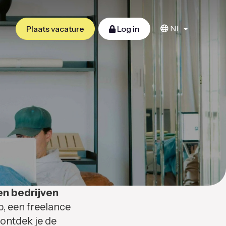
NL
Plaats vacature
Log in
en bedrijven
b, een freelance
 ontdek je de