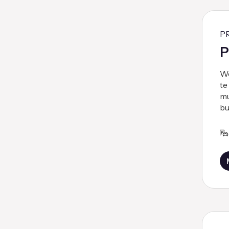
P
P
We
te
mu
bu