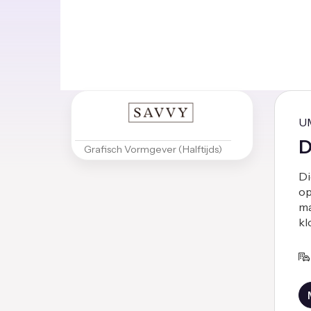
U
D
Grafisch Vormgever (Halftijds)
Di
op
ma
kl