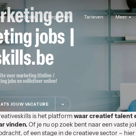
rketing en
res
Artikels
Registreer
Tarieven
Meer
ting jobs |
kills.be
site voor marketing (Online /
ing jobs en solliciteer online!
ATS JOUW VACATURE
eativeskills is het platform
waar creatief talent 
ar vinden.
Of je nu op zoek bent naar een vaste jo
pdracht, of een stage in de creatieve sector – hier