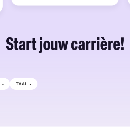
Start jouw carrière!
E
TAAL