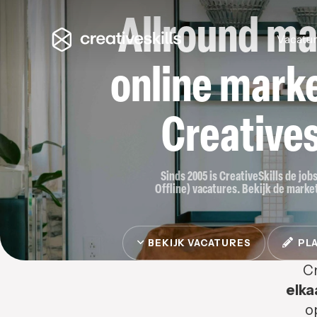
Allround ma
Vacatu
online marke
Creatives
Sinds 2005 is CreativeSkills de job
Offline) vacatures. Bekijk de market
BEKIJK VACATURES
PLA
Cr
elka
o