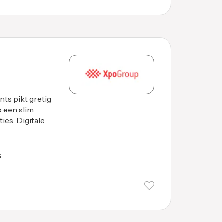
nts pikt gretig
p een slim
ies. Digitale
6