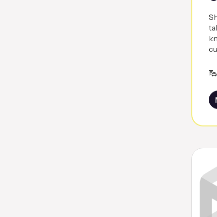
Sh
ta
kn
cu