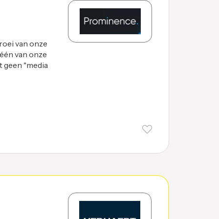
oei van onze
 één van onze
st geen "media