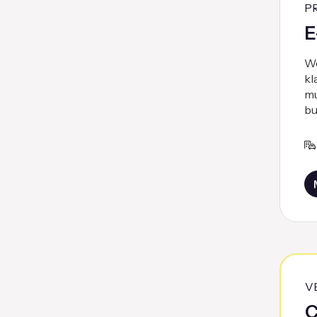
P
E
We
kl
mu
bu
V
C