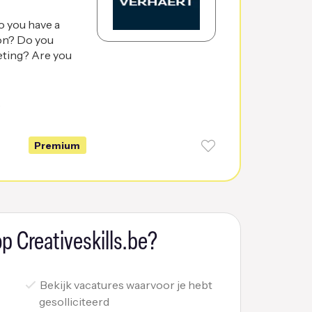
o you have a
ion? Do you
eting? Are you
6
Premium
p Creativeskills.be?
Bekijk vacatures waarvoor je hebt
gesolliciteerd