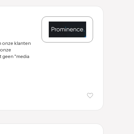
 onze klanten
 onze
st geen "media