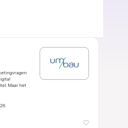
ketingvragen
gital
tel. Maar het
026