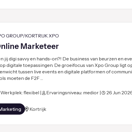
PO GROUP/KORTRIJK XPO
nline Marketeer
n jij digi savvy en hands-on?! De business van beurzen en eve
 op digitale toepassingen. De groeifocus van Xpo Group ligt o
enwicht tussen live events en digitale platformen of communit
ols moeten de F2F …
Werkplek: flexibel |
Ervaringsniveau: medior |
26 Jun 202
Marketing
Kortrijk