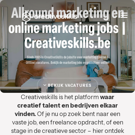
Allround marketing en
Togg
navi
online marketing jobs |
Creativeskills.be
Sinds 2005 is CreativeSkills de jobsite voor marketing (Online /
Offline) vacatures. Bekijk de marketing jobs en solliciteer online!
BEKIJK VACATURES
Creativeskills is het platform
waar
creatief talent en bedrijven elkaar
vinden.
Of je nu op zoek bent naar een
vaste job, een freelance opdracht, of een
stage in de creatieve sector – hier ontdek