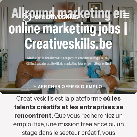
Allround marketing en
Togg
navi
online marketing jobs |
Creativeskills.be
Sinds 2005 is CreativeSkills de jobsite voor marketing (Online /
Offline) vacatures. Bekijk de marketing jobs en solliciteer online!
AFFICHER OFFRES D'EMPLOI
Creativeskills est la plateforme
où les
talents créatifs et les entreprises se
rencontrent.
Que vous recherchiez un
emploi fixe, une mission freelance ou un
stage dans le secteur créatif, vous