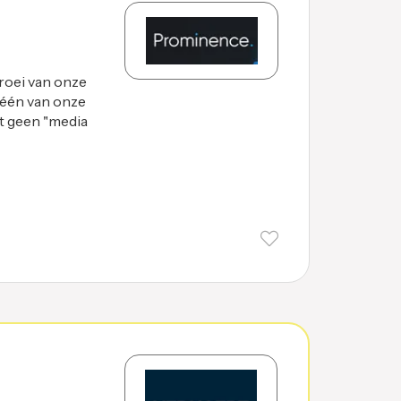
oei van onze
 één van onze
st geen "media