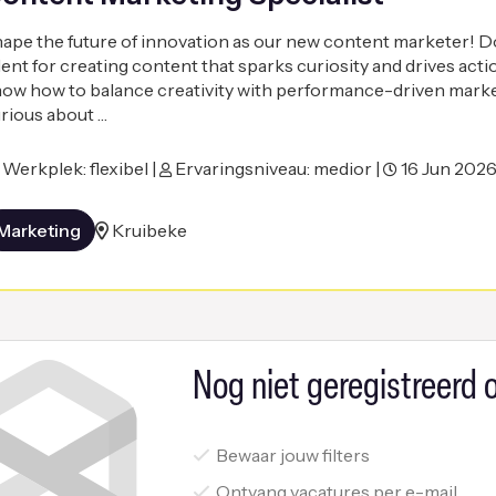
ape the future of innovation as our new content marketer! D
lent for creating content that sparks curiosity and drives act
ow how to balance creativity with performance-driven mark
rious about …
Werkplek: flexibel |
Ervaringsniveau: medior |
16 Jun 202
Marketing
Kruibeke
Nog niet geregistreerd o
Bewaar jouw filters
Ontvang vacatures per e-mail