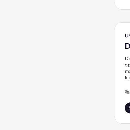
U
D
Di
op
ma
kl