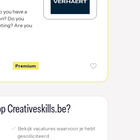
o you have a
ion? Do you
eting? Are you
6
Premium
p Creativeskills.be?
Bekijk vacatures waarvoor je hebt
gesolliciteerd