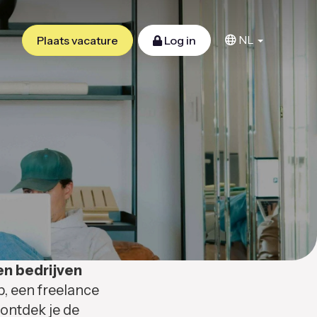
NL
Plaats vacature
Log in
en bedrijven
b, een freelance
 ontdek je de