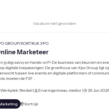
Vacature niet gevonden
PO GROUP/KORTRIJK XPO
nline Marketeer
n jij digi savvy en hands-on?! De business van beurzen en eve
 op digitale toepassingen. De groeifocus van Xpo Group ligt o
enwicht tussen live events en digitale platformen of communit
ols moeten de F2F …
Werkplek: flexibel |
Ervaringsniveau: medior |
26 Jun 202
Marketing
Kortrijk