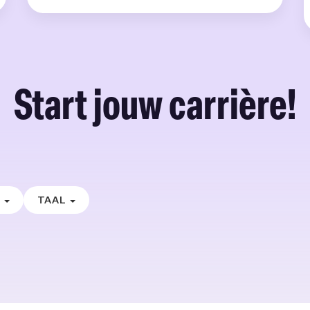
Start jouw carrière!
E
TAAL