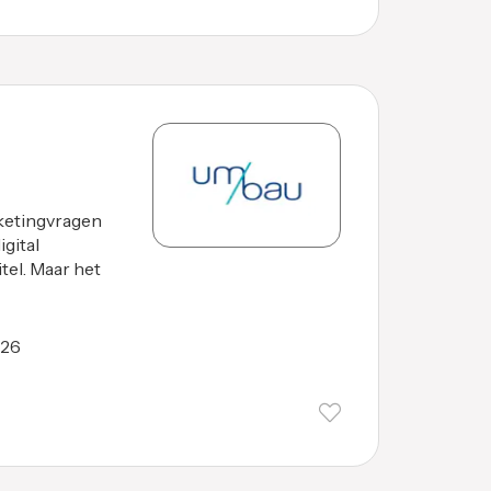
ketingvragen
gital
tel. Maar het
026