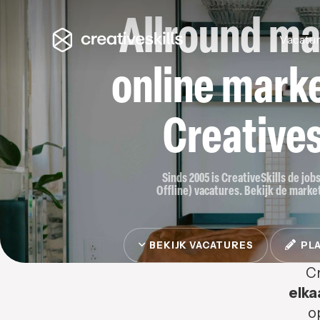
Allround ma
Vacatu
online marke
Creatives
Sinds 2005 is CreativeSkills de job
Offline) vacatures. Bekijk de market
BEKIJK VACATURES
PLA
Cr
elka
o