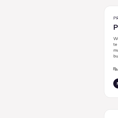
P
P
We
te
mu
bu