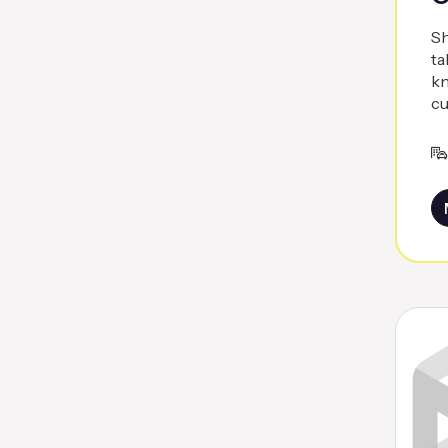
Sh
ta
kn
cu