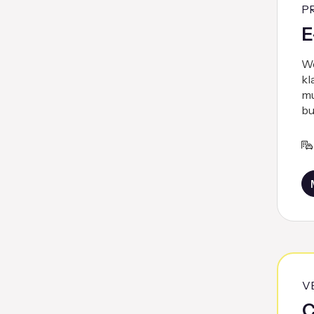
P
E
We
kl
mu
bu
V
C