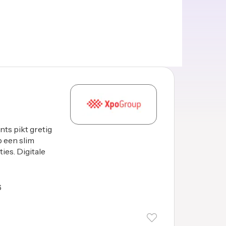
nts pikt gretig
p een slim
ies. Digitale
6