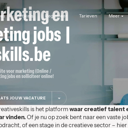
rketing en
res
Artikels
Registreer
Tarieven
Meer
ting jobs |
kills.be
site voor marketing (Online /
ing jobs en solliciteer online!
ATS JOUW VACATURE
eativeskills is het platform
waar creatief talent 
ar vinden.
Of je nu op zoek bent naar een vaste jo
pdracht, of een stage in de creatieve sector – hier