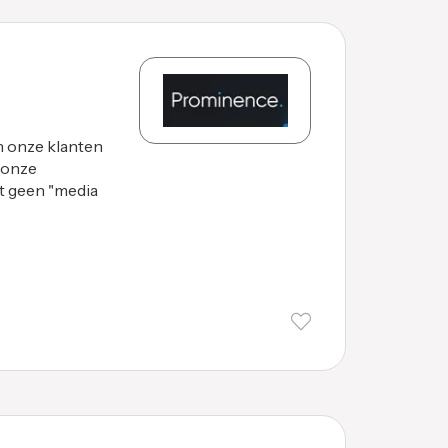
 onze klanten
 onze
st geen "media