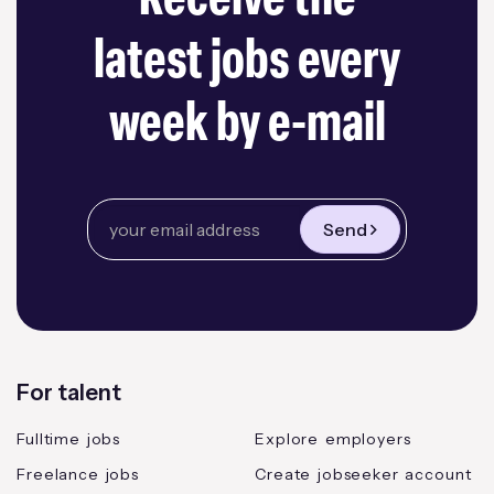
Receive the
latest jobs every
week by e-mail
Send
For talent
Fulltime jobs
Explore employers
Freelance jobs
Create jobseeker account