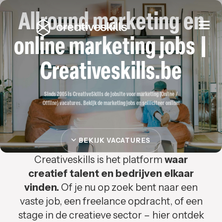
Allround marketing en
Togg
navi
online marketing jobs |
Creativeskills.be
Sinds 2005 is CreativeSkills de jobsite voor marketing (Online /
Offline) vacatures. Bekijk de marketing jobs en solliciteer online!
BEKIJK VACATURES
Creativeskills is het platform
waar
creatief talent en bedrijven elkaar
vinden.
Of je nu op zoek bent naar een
vaste job, een freelance opdracht, of een
stage in de creatieve sector – hier ontdek