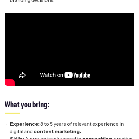
branding decisions.
What
y
ou
b
ring:
Experience:
3 to 5 years of relevant experience in
digital and
content marketing.
Skills:
A proven track record in
copywriting
, creative