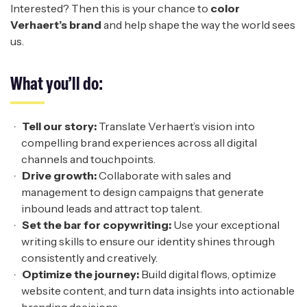
Interested? Then this is your chance to
color
Verhaert’s brand
and help shape the way the world sees
us.
What
y
ou’ll
d
o:
Tell
o
ur
s
tory:
Translate Verhaert’s vision into
compelling brand experiences across all digital
channels and touchpoints.
Drive
g
rowth:
Collaborate with sales and
management to design campaigns that generate
inbound leads and attract top talent.
Set the
b
ar for
c
opywriting:
Use your exceptional
writing skills to ensure our identity shines through
consistently and creatively.
Optimize the
j
ourney:
Build digital flows, optimize
website content, and turn data insights into actionable