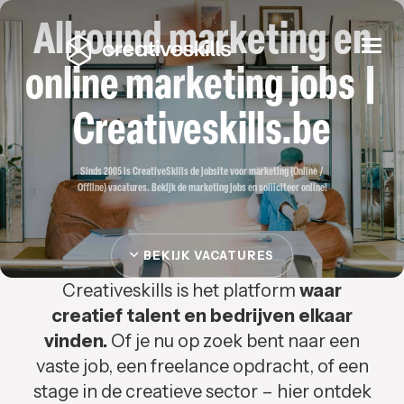
Allround marketing en
Togg
navi
online marketing jobs |
Creativeskills.be
Sinds 2005 is CreativeSkills de jobsite voor marketing (Online /
Offline) vacatures. Bekijk de marketing jobs en solliciteer online!
BEKIJK VACATURES
Creativeskills is het platform
waar
creatief talent en bedrijven elkaar
vinden.
Of je nu op zoek bent naar een
vaste job, een freelance opdracht, of een
stage in de creatieve sector – hier ontdek