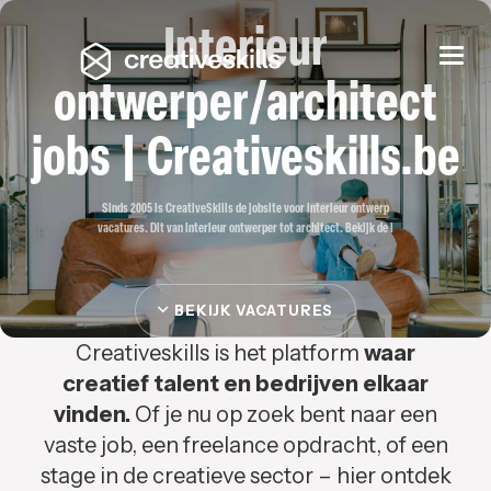
Interieur
Togg
navi
ontwerper/architect
jobs | Creativeskills.be
Sinds 2005 is CreativeSkills de jobsite voor interieur ontwerp
vacatures. Dit van interieur ontwerper tot architect. Bekijk de i
BEKIJK VACATURES
Creativeskills is het platform
waar
creatief talent en bedrijven elkaar
vinden.
Of je nu op zoek bent naar een
vaste job, een freelance opdracht, of een
stage in de creatieve sector – hier ontdek