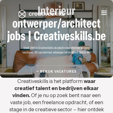
Interieur
Togg
navi
ontwerper/architect
jobs | Creativeskills.be
Sinds 2005 is CreativeSkills de jobsite voor interieur ontwerp
vacatures. Dit van interieur ontwerper tot architect. Bekijk de i
BEKIJK VACATURES
Creativeskills is het platform
waar
creatief talent en bedrijven elkaar
vinden.
Of je nu op zoek bent naar een
vaste job, een freelance opdracht, of een
stage in de creatieve sector – hier ontdek