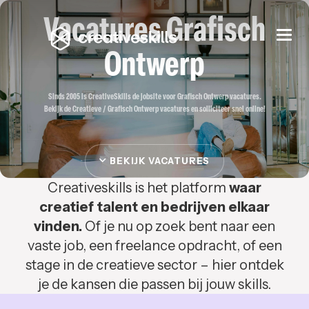
Vacatures Grafisch
Togg
navi
Ontwerp
Sinds 2005 is CreativeSkills de jobsite voor Grafisch Ontwerp vacatures.
Bekijk de Creatieve / Grafisch Ontwerp vacatures en solliciteer snel online!
BEKIJK VACATURES
Creativeskills is het platform
waar
creatief talent en bedrijven elkaar
vinden.
Of je nu op zoek bent naar een
vaste job, een freelance opdracht, of een
stage in de creatieve sector – hier ontdek
je de kansen die passen bij jouw skills.