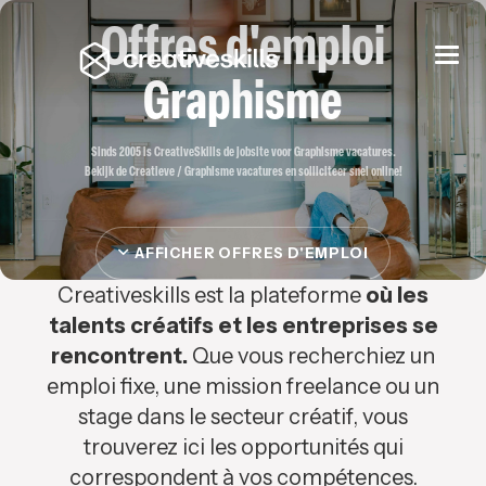
Offres d'emploi
Togg
navi
Graphisme
Sinds 2005 is CreativeSkills de jobsite voor Graphisme vacatures.
Bekijk de Creatieve / Graphisme vacatures en solliciteer snel online!
AFFICHER OFFRES D'EMPLOI
Creativeskills est la plateforme
où les
talents créatifs et les entreprises se
rencontrent.
Que vous recherchiez un
emploi fixe, une mission freelance ou un
stage dans le secteur créatif, vous
trouverez ici les opportunités qui
correspondent à vos compétences.